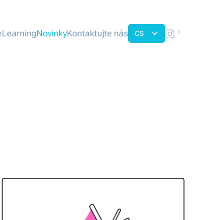
eLearning
Novinky
Kontaktujte nás
CS