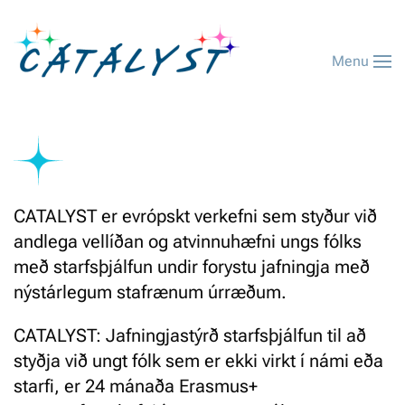
Menu
CATALYST er evrópskt verkefni sem styður við
andlega vellíðan og atvinnuhæfni ungs fólks
með starfsþjálfun undir forystu jafningja með
nýstárlegum stafrænum úrræðum.
CATALYST: Jafningjastýrð starfsþjálfun til að
styðja við ungt fólk sem er ekki virkt í námi eða
starfi, er 24 mánaða Erasmus+