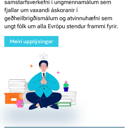
samstarfsverkefni í ungmennamálum sem
fjallar um vaxandi áskoranir í
geðheilbrigðismálum og atvinnuhæfni sem
ungt fólk um alla Evrópu stendur frammi fyrir.
Meiri upplýsingar