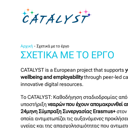
Αρχική
Σχετικά με το έργο
ΣΧΕΤΙΚΆ ΜΕ ΤΟ ΈΡΓΟ
CATALYST is a European project that supports
y
wellbeing and employability
through peer-led c
innovative digital resources.
Το CATALYST: Καθοδήγηση σταδιοδρομίας από 
υποστήριξη
νεαρών που έχουν απομακρυνθεί από
24μηνη Σύμπραξη Συνεργασίας Erasmus+
στον 
οποία αντιμετωπίζει τις αυξανόμενες προκλήσε
υγείας και της απασχολησιμότητας που αντιμετω